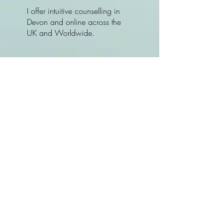
I offer intuitive counselling in
Devon and online across the
UK and Worldwide.
A Final Note
If this resonates with you, you
are welcome to get in touch or
ask any questions before
booking.
There is no pressure, just an
open invitation to explore
whether this feels right for you.
Book